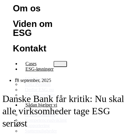
Om os
Viden om
ESG
Kontakt
Cases
ESG-løsninger
ESG Proof
18 september, 2025
ESG Position
Derfor ESG nu
ESG Barometer
Danske Bank får kritik: Nu skal
Sådan hjælper vi
alle virksomheder tage ESG
Kommunikation
Kompetenceudvikling
seriøst
Rapportering
Støttemuligheder