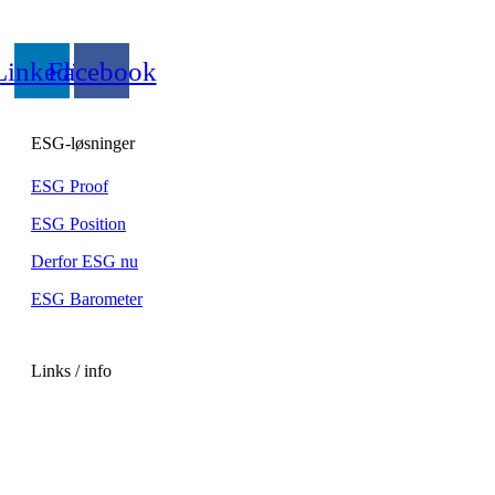
Linkedin
Facebook
ESG-løsninger
ESG Proof
ESG Position
Derfor ESG nu
ESG Barometer
Links / info
Om ESGVirk
Podcast
FAQ