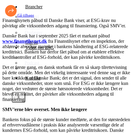
Brancher
Gå tilbage
Industri
Finanstilsynets påbud til Danske Bank viser, at ESG-krav nu
Transport
påvirker alle virksomheders adgang til finansiering. Også SMV'er.
Byggeri
Dyrlæger
Danske Bank har i september 2025 fået et markant påbud
www.finanstilsynet.dk
fra Finanstilsynet efter en inspektion, der
Om os
afslørede alvorlige mangler i bankens håndtering af ESG-relaterede
Viden om ESG
kreditrisici. Banken har derfor fået påbud om at etablere effektive
kreditkontroller af ESG-forhold, der kan påvirke kreditrisikoen.
FAQ
Podcast
Det er første gang, en dansk storbank får en så skarp tilrettevisning
Blog
på dette område. Men det virkelig interessante ved denne sag er ikke
bare kritikken af Danske Bank; det er det signal, den sender til alle
Kontakt
danske virksomheder, store som små. For ESG er ikke længere kun
noget, der vedrører de største børsnoterede virksomheder. Det er
blevet en realitet, der påvirker alle virksomheders adgang til
X
finansiering.
SMV’erne blev overset. Men ikke længere
Bankens fokus på de største kunder medførte, at den for størstedelen
af erhvervsudlånene i praksis ikke analyserede væsentlige dele af
kundernes ESG-forhold, som kan påvirke kreditrisikoen. Danske