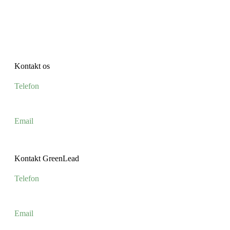
Blog
Kontakt
Kontakt os
Telefon
+45 4659 0550
Email
esg@jjkommunikation.dk
Kontakt GreenLead
Telefon
+45 5044 0075
Email