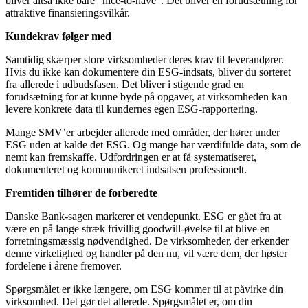
bliver altså ikke bare “nice-to-have”. Det bliver en forudsætning for
attraktive finansieringsvilkår.
Kundekrav følger med
Samtidig skærper store virksomheder deres krav til leverandører.
Hvis du ikke kan dokumentere din ESG-indsats, bliver du sorteret
fra allerede i udbudsfasen. Det bliver i stigende grad en
forudsætning for at kunne byde på opgaver, at virksomheden kan
levere konkrete data til kundernes egen ESG-rapportering.
Mange SMV’er arbejder allerede med områder, der hører under
ESG uden at kalde det ESG. Og mange har værdifulde data, som de
nemt kan fremskaffe. Udfordringen er at få systematiseret,
dokumenteret og kommunikeret indsatsen professionelt.
Fremtiden tilhører de forberedte
Danske Bank-sagen markerer et vendepunkt. ESG er gået fra at
være en på lange stræk frivillig goodwill-øvelse til at blive en
forretningsmæssig nødvendighed. De virksomheder, der erkender
denne virkelighed og handler på den nu, vil være dem, der høster
fordelene i årene fremover.
Spørgsmålet er ikke længere, om ESG kommer til at påvirke din
virksomhed. Det gør det allerede. Spørgsmålet er, om din