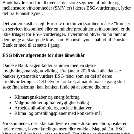
Bank havde kort fortalt overset det store segment af mindre og
mellemstore virksomheder (SMV’er) i deres ESG-vurderinger, lyder
det fra Finanstilsynet.
Det var en kostbar fejl. For selv om din virksomhed måske “kun” er
en servicevirksomhed eller en mindre produktionsvirksomhed, er du
ikke fritaget for ESG-vurderinger. Tværtimod bliver du nu ramt af
den bølge af skærpede krav, som Finanstilsynets påbud til Danske
Bank er med til at sætte i gang.
ESG bliver afgørende for dine lånevilkår
Danske Bank-sagen falder sammen med en større
lovgivningsmæssig udvikling. Fra januar 2026 skal alle danske
banker systematisk vurdere ESG-risici som en del af deres
kreditvurderinger. Det betyder konkret, at når du næste gang skal
søge finansiering, kan banken finde på at spørge dig om:
Klimaregnskaber og energiforbrug
Miljøpolitikker og bæredygtighedstiltag
Arbejdsmiljøforhold og sociale initiativer
Klima- og omstillingsplaner med konkrete mål
Virksomheder, der ikke kan levere denne dokumentation, risikerer
højere renter, lavere kreditgrænser eller endda afslag på lån. ESG