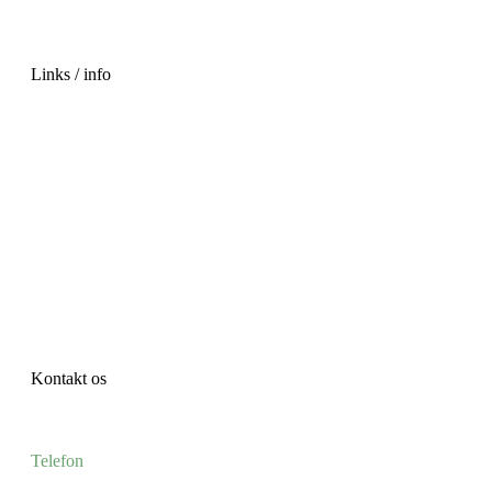
Links / info
Om ESGVirk
Podcast
FAQ
Blog
Kontakt
Kontakt os
Telefon