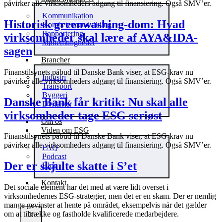
påvirker alle virksomheders adgang til finansiering. Også SMV’er.
Kommunikation
Historisk greenwashing-dom: Hvad
Kompetenceudvikling
Rapportering
virksomheder skal lære af AYA&IDA-
Støttemuligheder
sagen
Brancher
Finanstilsynets påbud til Danske Bank viser, at ESG-krav nu
Industri
påvirker alle virksomheders adgang til finansiering. Også SMV’er.
Transport
Byggeri
Danske Bank får kritik: Nu skal alle
Dyrlæger
virksomheder tage ESG seriøst
Om os
Viden om ESG
Finanstilsynets påbud til Danske Bank viser, at ESG-krav nu
påvirker alle virksomheders adgang til finansiering. Også SMV’er.
FAQ
Podcast
Der er skjulte skatte i S’et
Blog
Kontakt
Det sociale element har det med at være lidt overset i
virksomhedernes ESG-strategier, men det er en skam. Der er nemlig
mange gevinster at hente på området, eksempelvis når det gælder
om at tiltrække og fastholde kvalificerede medarbejdere.
X